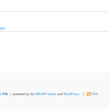
nto
i PNL
| powered by the
WikiWP theme
and
WordPress
. |
RSS