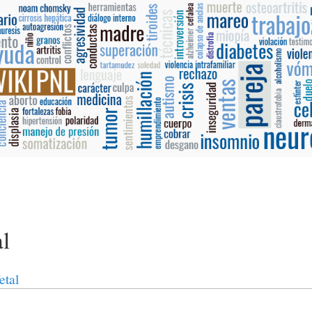
al
etal