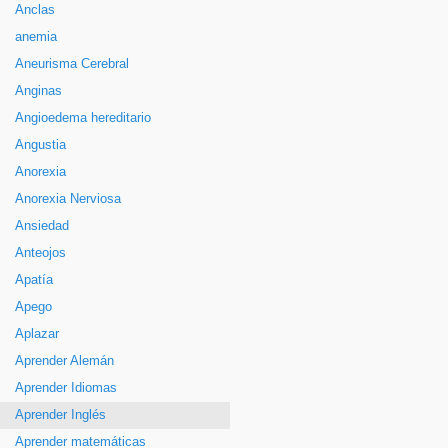
Anclas
anemia
Aneurisma Cerebral
Anginas
Angioedema hereditario
Angustia
Anorexia
Anorexia Nerviosa
Ansiedad
Anteojos
Apatía
Apego
Aplazar
Aprender Alemán
Aprender Idiomas
Aprender Inglés
Aprender matemáticas